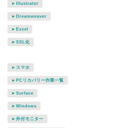
►Illustrator
►Dreamweaver
►Excel
►SSL化
►スマホ
►PCリカバリー作業一覧
►Surface
►Windows
►外付モニター