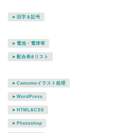
►旧字＆記号
►電池・電球等
►配合表&リスト
►Camomoイラスト処理
►WordPress
►HTML&CSS
►Photoshop