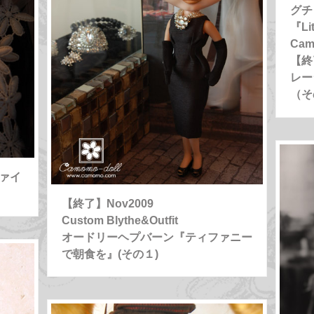
グチ
『Lit
Ca
【終
レー
（そ
ファイ
【終了】Nov2009
Custom Blythe&Outfit
オードリーヘプバーン『ティファニー
で朝食を』(その１)