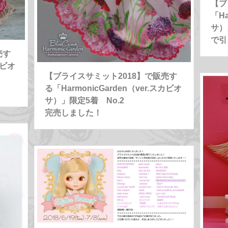
【ブ
「Ha
サ）
で引
売す
カビオ
【ブライスサミット2018】で販売す
る「HarmonicGarden（ver.スカビオ
サ）」限定5着 No.2
完売しました！