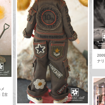
20
ナリ
ルメ
売【古