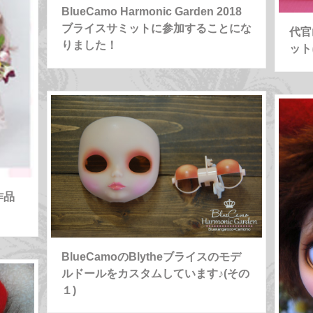
BlueCamo Harmonic Garden 2018
ブライスサミットに参加することにな
代官
りました！
ット
作品
BlueCamoのBlytheブライスのモデ
ルドールをカスタムしています♪(その
１)