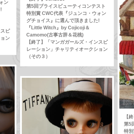
ォン
第5回ブライスビューティコンテスト
!
特別賞 CWC代表『ジュンコ・ウォン
グチョイス』に選んで頂きました!
『Little Witch』by Cojicoji＆
ンスピ
Camomo(古事古辞＆花桃)
ション
【終了】「マンガガールズ・インスピ
レーション」チャリティオークション
（その３）
【終
第5
特別