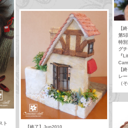
【終
第5
特別
グチ
『Lit
Ca
【終
レー
（そ
スト
【終了】Jun2010