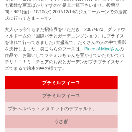
も素敵な写真ばかりですので是非ご覧下さいませ。投票期
間：9/21(金)～10/10(水) 2007/12/14のジュニームーンでの授賞
式に行ってきま～～す♪
友人から今年もまた招待券をいただき、2007/4/20、グッドウ
ィルドームの『国際バラとガーデニングショウ』にプライス
を連れて行ってきました♪大盛況で、たくさんの人の中で撮影
を決行しました。笑こちらのブースは、
Piece of Mindさん
の
作品で、お願いしてプチミルちゃんを置かせていただいてパ
チリ！！！ミニチュアのお家とガーデンがプチブライスサイ
ズでまるで絵本の中の様です。
プチミルフィーユ
プチミルフィーユ
プチべルベットメヌエットのデフォルト。
うさぎ