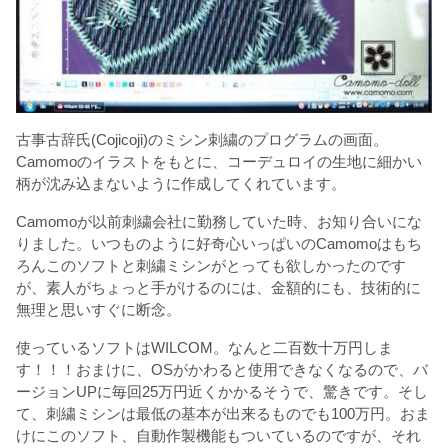
古事古辞氏(Cojicoji)のミシン刺繍のプログラムの画面。
Camomoのイラストをもとに、コーデュロイの生地に細かい
柄が沈み込まないように作成してくれています。
Camomoが以前刺繍会社に勤務していた時、お知り合いにな
りました。いつものように好奇心いっぱいのCamomoはもち
ろんこのソフトと刺繍ミシンがとっても欲しかったのです
が、素人がちょっと手がけるのには、金額的にも、技術的に
無理と思いすぐに断念。
使っているソフトはWILCOM。なんと二百数十万円しま
す！！！おまけに、OSがかわると使用できなくなるので、バ
ージョンUPに毎回25万円近くかかるそうで、驚きです。そし
て、刺繍ミシンは最低の基本が出来るものでも100万円。おま
けにこのソフト、自動作製機能もついているのですが、それ