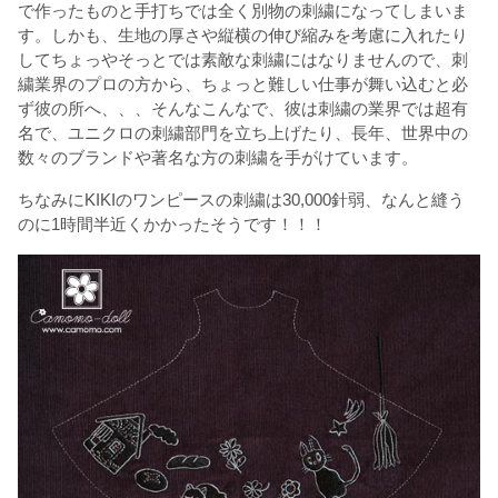
で作ったものと手打ちでは全く別物の刺繍になってしまいま
す。しかも、生地の厚さや縦横の伸び縮みを考慮に入れたり
してちょっやそっとでは素敵な刺繍にはなりませんので、刺
繍業界のプロの方から、ちょっと難しい仕事が舞い込むと必
ず彼の所へ、、、そんなこんなで、彼は刺繍の業界では超有
名で、ユニクロの刺繍部門を立ち上げたり、長年、世界中の
数々のブランドや著名な方の刺繍を手がけています。
ちなみにKIKIのワンピースの刺繍は30,000針弱、なんと縫う
のに1時間半近くかかったそうです！！！