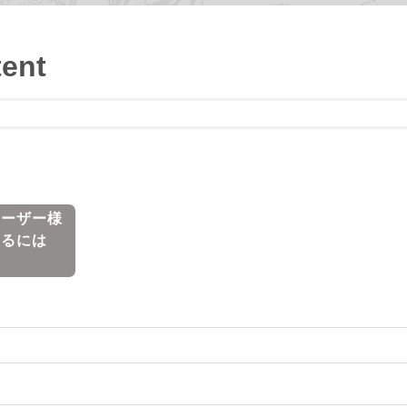
tent
 ユーザー様
するには